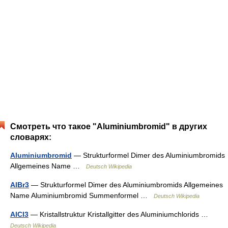
Смотреть что такое "Aluminiumbromid" в других
словарях:
Aluminiumbromid
— Strukturformel Dimer des Aluminiumbromids
Allgemeines Name …
Deutsch Wikipedia
AlBr3
— Strukturformel Dimer des Aluminiumbromids Allgemeines
Name Aluminiumbromid Summenformel …
Deutsch Wikipedia
AlCl3
— Kristallstruktur Kristallgitter des Aluminiumchlorids …
Deutsch Wikipedia