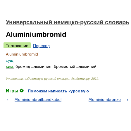
Универсальный немецко-русский словарь
Aluminiumbromid
Толкование
Перевод
Aluminiumbromid
сущ.
хим.
бромид алюминия, бромистый алюминий
Универсальный немецко-русский словарь
.
Академик.ру
.
2011
.
Игры ⚽
Поможем написать курсовую
Aluminiumbreitbandkabel
Aluminiumbronze