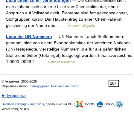
Liste chemischer Verbindungen
— Die Chemikalienliste stellt
eine alphabetisch sortierte Liste von Chemikalien dar, ohne
Anspruch auf Vollständigkeit. Elemente sind fett gekennzeichnet,
Stoffgruppen kursiv. Der Haupteintrag zu einer Chemikalie ist
gleichzeitig der Name des… …
Deutsch Wikipedia
Liste der UN-Nummern
— UN Nummern, auch Stoffnummern
genannt, sind von einem Expertenkomitee der Vereinten Nationen
(UN) festgelegte, vierstellige Nummern, die für alle gefährlichen
Stoffe und Güter (Gefahrgut) festgelegt wurden. Inhaltsverzeichnis
1 0000–0099 2… …
Deutsch Wikipedia
© Академик, 2000-2026
18+
Обратная связь:
Техподдержка
,
Реклама на сайте
👣 Путешествия
Экспорт словарей на сайты
, сделанные на PHP,
Joomla,
Drupal,
WordPress, MODx.